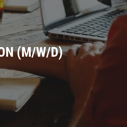
ON (M/W/D)