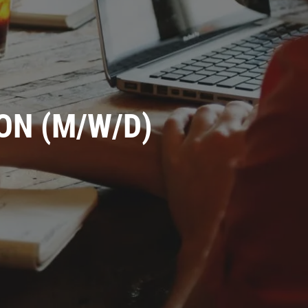
ON (M/W/D)